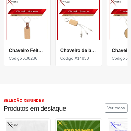
Chaveiro Feito em Madeira com detalhe em couro X08236
Chaveiro de bambu com cabo para carregamento X14833
Código X08236
Código X14833
Código X
SELEÇÃO XBRINDES
Produtos em destaque
Ver todos