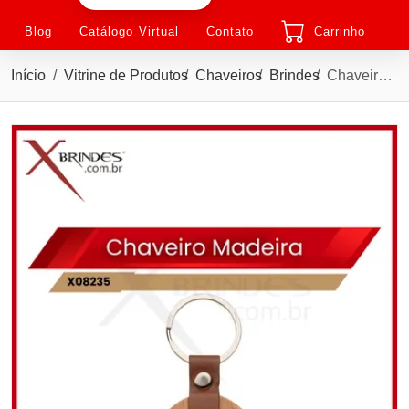
Blog
Catálogo Virtual
Contato
Carrinho
Início
Vitrine de Produtos
Chaveiros
Brindes
Chaveiro em Madeira com um detalhe em couro sintético X08235