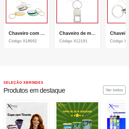
Chaveiro com Chapa metálica Personalizável X18692
Chaveiro de metal brilhante e espelhado com mosquetão X12191
Código X18692
Código X12191
Código X
SELEÇÃO XBRINDES
Produtos em destaque
Ver todos