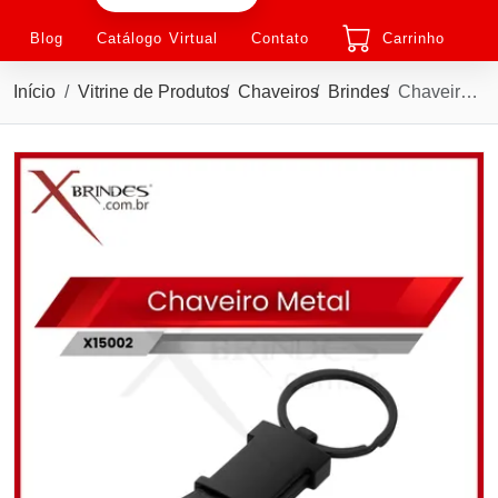
Blog
Catálogo Virtual
Contato
Carrinho
Início
Vitrine de Produtos
Chaveiros
Brindes
Chaveiro de Metal em Níquel brilhante com Alça de PU X15002