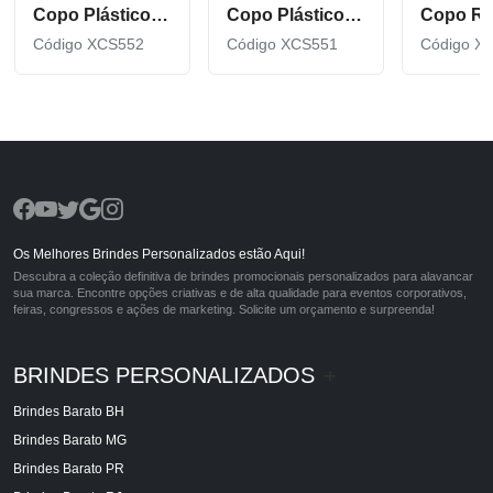
Copo Plástico de 550 ML com Tirante Personalizado XCS552
Copo Plástico personalizado In Mold Label 360 XCS551
Código XCS552
Código XCS551
Código X
Os Melhores Brindes Personalizados estão Aqui!
Descubra a coleção definitiva de brindes promocionais personalizados para alavancar
sua marca. Encontre opções criativas e de alta qualidade para eventos corporativos,
feiras, congressos e ações de marketing. Solicite um orçamento e surpreenda!
BRINDES PERSONALIZADOS
+
Brindes Barato BH
Brindes Barato MG
Brindes Barato PR