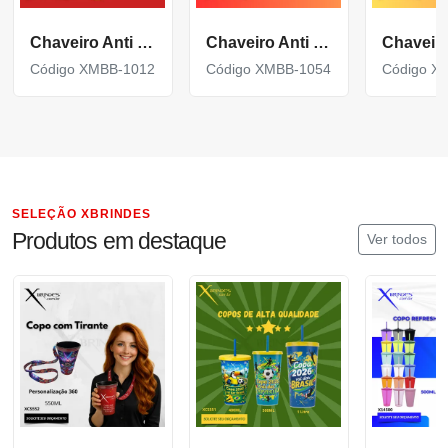
Chaveiro Anti Stress Bola Lisa Vinil Personalizada XMBB-1012
Chaveiro Anti Stress Bola Vinil Baseball Personalizado XMBB-1054
Código XMBB-1012
Código XMBB-1054
Código X
SELEÇÃO XBRINDES
Produtos em destaque
Ver todos