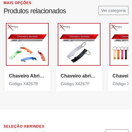
MAIS OPÇÕES
Produtos relacionados
Ver categoria
Chaveiro Abridor Curvo com acabamento brilhante X4267B
Chaveiro abridor Curvo com acabamento fosco X4267F
Código X4267B
Código X4267F
Código X
SELEÇÃO XBRINDES