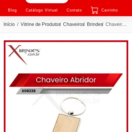
Blog
Catálogo Virtual
Contato
Carrinho
Início
Vitrine de Produtos
Chaveiros
Brindes
Chaveiro Abridor de metal no formato retangular X08238