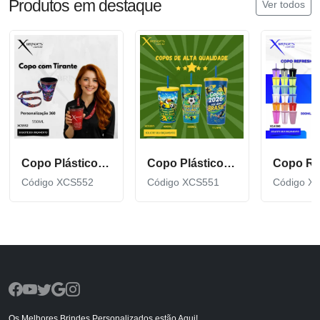
Produtos em destaque
Ver todos
Copo Plástico de 550 ML com Tirante Personalizado XCS552
Copo Plástico personalizado In Mold Label 360 XCS551
Código XCS552
Código XCS551
Código X
Os Melhores Brindes Personalizados estão Aqui!