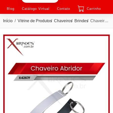
Blog
Catálogo Virtual
Contato
Carrinho
Início
Vitrine de Produtos
Chaveiros
Brindes
Chaveiro abridor Curvo com acabamento fosco X4267F