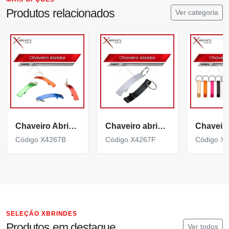
Produtos relacionados
Ver categoria
Chaveiro Abridor Curvo com acabamento brilhante X4267B
Chaveiro abridor Curvo com acabamento fosco X4267F
Código X4267B
Código X4267F
Código X
SELEÇÃO XBRINDES
Produtos em destaque
Ver todos