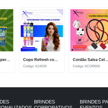
Copo Plástico personalizado In Mold Label 360 XCS551
Copo Refresh com Tampa e Canudo possui capacidade de 500ml X14500
Cordão Salva Celular Universal De Qualidade X
Código X14500
Código XCOR600
NDES
BRINDES
BRINDES P
SONALIZADOS
CORPORATIVOS
EVENTOS