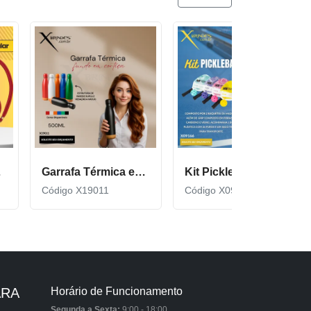
cor600
Garrafa Térmica em Inox com Fundo de Cortiça X19011
Kit Pickleball composto por 2 raquetes de madeira X09166
Código X19011
Código X09166
ARA
Horário de Funcionamento
Segunda a Sexta:
9:00 - 18:00