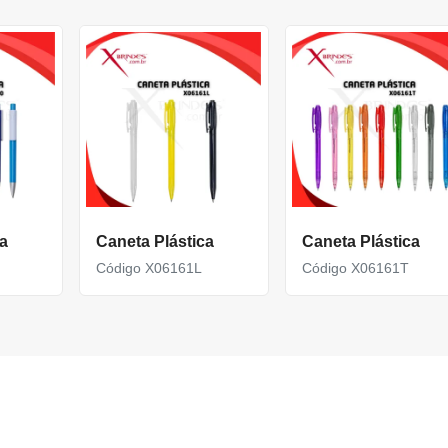
a
Caneta Plástica
Caneta Plástica
Código X06161L
Código X06161T