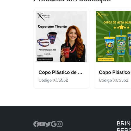
Copo Plástico de 550 ML com Tirante Personalizado XCS552
Código XCS552
Código XCS551
BRI
PER