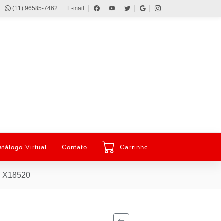
(11) 96585-7462
E-mail
atálogo Virtual
Contato
Carrinho
 X18520