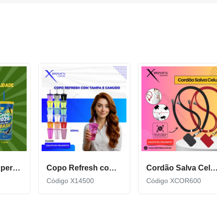
Copo Plástico personalizado In Mold Label 360 XCS551
Copo Refresh com Tampa e Canudo possui capacidade de 500ml X14500
Cordão Salva Celular Universal De Qualidade X
Código X14500
Código XCOR600