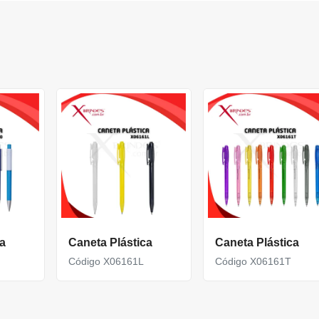
a
Caneta Plástica
Caneta Plástica
Código X06161L
Código X06161T