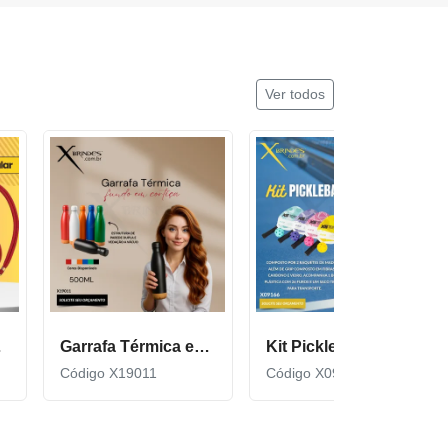
Ver todos
cor600
Garrafa Térmica em Inox com Fundo de Cortiça X19011
Kit Pickleball composto por 2 raquetes de madeira X09166
Código X19011
Código X09166