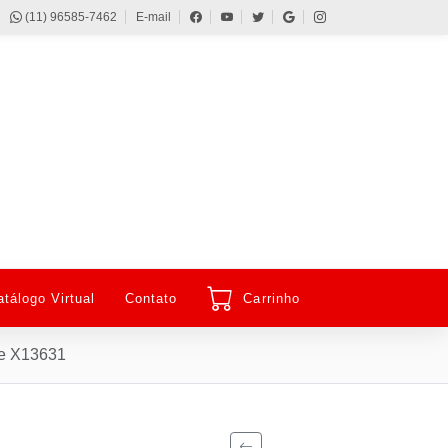
(11) 96585-7462
E-mail
atálogo Virtual
Contato
Carrinho
ue X13631