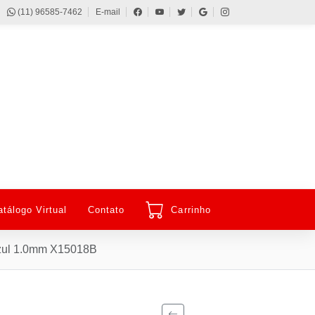
(11) 96585-7462
E-mail
atálogo Virtual
Contato
Carrinho
 azul 1.0mm X15018B