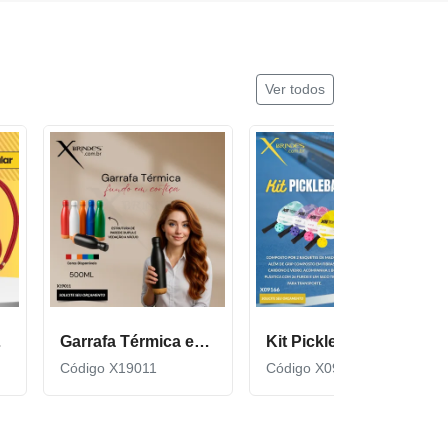
Ver todos
cor600
Garrafa Térmica em Inox com Fundo de Cortiça X19011
Kit Pickleball composto por 2 raquetes de madeira X09166
Código X19011
Código X09166