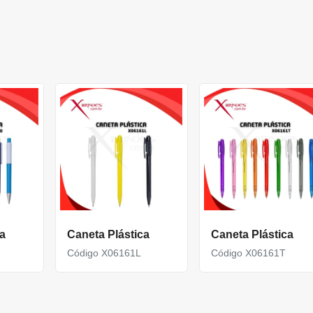
a
Caneta Plástica
Caneta Plástica
Código X06161L
Código X06161T