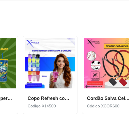
Copo Plástico personalizado In Mold Label 360 XCS551
Copo Refresh com Tampa e Canudo possui capacidade de 500ml X14500
Cordão Salva Celular Universal De Qualidade X
Código X14500
Código XCOR600