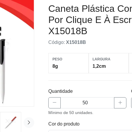
Caneta Plástica C
Por Clique E À Esc
X15018B
Código:
X15018B
PESO
LARGURA
8g
1,2cm
Quantidade
Mínimo de 50 unidades.
Cor do produto