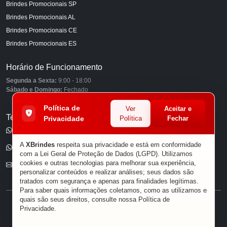
Brindes Promocionais SP
Brindes Promocionais AL
Brindes Promocionais CE
Brindes Promocionais ES
Horário de Funcionamento
Segunda a Sexta:
9:00 - 18:00
Sábado e Domingo:
Fechado
Política de
Ver
Aceitar e
Telefones
Privacidade
Política
Fechar
(11) 98849-6959
A
XBrindes
respeita sua privacidade e está em conformidade
(11) 96585-7462
com a Lei Geral de Proteção de Dados (LGPD). Utilizamos
cookies e outras tecnologias para melhorar sua experiência,
E-mail
personalizar conteúdos e realizar análises; seus dados são
tratados com segurança e apenas para finalidades legítimas.
Para saber quais informações coletamos, como as utilizamos e
quais são seus direitos, consulte nossa
Política de
® XBRINDES
Privacidade
.
Sobre Nós
|
Política de Privacidade