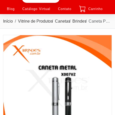
Blog
Catálogo Virtual
Contato
Carrinho
Início
Vitrine de Produtos
Canetas
Brindes
Caneta Pen Drive com 4GB ou 8GB de capacidade e com Laser