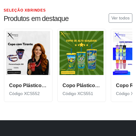
SELEÇÃO XBRINDES
Produtos em destaque
Ver todos
Copo Plástico de 550 ML com Tirante Personalizado XCS552
Copo Plástico personalizado In Mold Label 360 XCS551
Código XCS552
Código XCS551
Código X