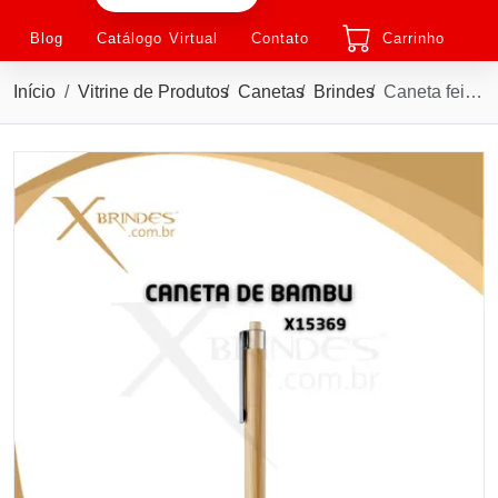
Blog
Catálogo Virtual
Contato
Carrinho
Início
Vitrine de Produtos
Canetas
Brindes
Caneta feita em bambu com acionamento por clique X15369