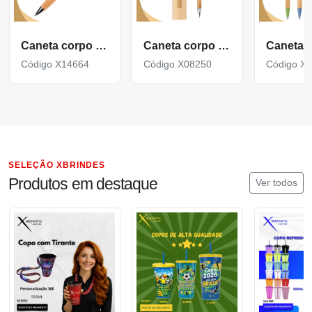
Caneta corpo em Bambu acompanha Estojo de Papel X14664
Caneta corpo em Bambu com Clipe Metálico com acionamento por clique X08250
Código X14664
Código X08250
Código X
SELEÇÃO XBRINDES
Produtos em destaque
Ver todos