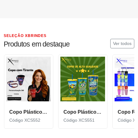
SELEÇÃO XBRINDES
Produtos em destaque
Ver todos
Copo Plástico de 550 ML com Tirante Personalizado XCS552
Copo Plástico personalizado In Mold Label 360 XCS551
Código XCS552
Código XCS551
Código X