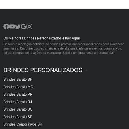
Os Melhores Brindes Personalizados estão Aqui!
Descubra a coleção definitiva de brindes promocionais personalizados para alavancar
sua marca. Encontre opções criativas e de alta qualidade para eventos corporativos,
feiras, congressos e ações de marketing. Solicite um orçamento e surpreenda!
BRINDES PERSONALIZADOS
+
Brindes Barato BH
Brindes Barato MG
Brindes Barato PR
Brindes Barato RJ
Brindes Barato SC
Brindes Barato SP
Brindes Corporativos BH