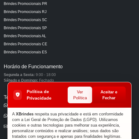
Brindes Promocionais PR
Brindes Promocionais RJ
Brindes Promocionais SC
Brindes Promocionais SP
Brindes Promocionais AL
Brindes Promocionais CE
Brindes Promocionais ES
Horário de Funcionamento
Segunda a Sexta:
9:00 - 18:00
Sábado e Domingo:
Fechado
Política de
Ver
Aceitar e
Telefones
Privacidade
Política
Fechar
(11) 98849-6959
A
XBrindes
respeita sua privacidade e está em conformidade
(11) 96585-7462
com a Lei Geral de Proteção de Dados (LGPD). Utilizamos
cookies e outras tecnologias para melhorar sua experiência,
E-mail
personalizar conteúdos e realizar análises; seus dados são
tratados com segurança e apenas para finalidades legítimas.