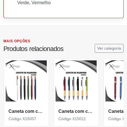
Verde, Vermelho
MAIS OPÇÕES
Produtos relacionados
Ver categoria
Caneta com corpo de Alumínio Reciclado e detalhe em Bambu X15007
Caneta com corpo de Alumínio Reciclado e detalhe em Bambu X15011
Código X15007
Código X15011
Código X