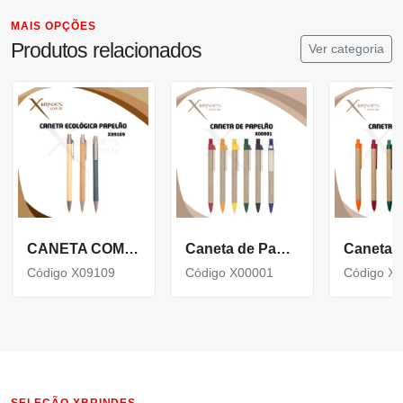
MAIS OPÇÕES
Produtos relacionados
Ver categoria
CANETA COM CORPO EM PAPELÃO, PONTEIRA E CLIP EM PLÁSTICO ABS X09109
Caneta de Papelão Reciclado com detalhes Coloridos X00001
Código X09109
Código X00001
Código X
SELEÇÃO XBRINDES