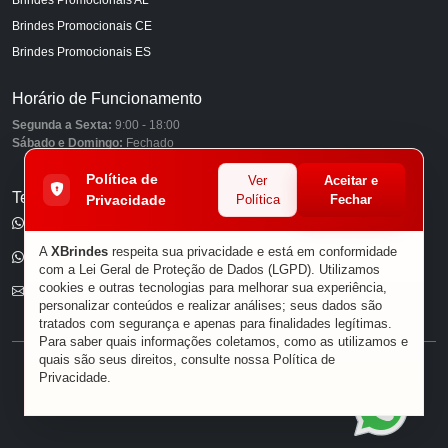
Brindes Promocionais CE
Brindes Promocionais ES
Horário de Funcionamento
Segunda a Sexta:
9:00 - 18:00
Sábado e Domingo:
Fechado
Política de
Ver
Aceitar e
Telefones
Privacidade
Política
Fechar
(11) 98849-6959
A
XBrindes
respeita sua privacidade e está em conformidade
(11) 96585-7462
com a Lei Geral de Proteção de Dados (LGPD). Utilizamos
cookies e outras tecnologias para melhorar sua experiência,
E-mail
personalizar conteúdos e realizar análises; seus dados são
tratados com segurança e apenas para finalidades legítimas.
Para saber quais informações coletamos, como as utilizamos e
quais são seus direitos, consulte nossa
Política de
® XBRINDES
Privacidade
.
Sobre Nós
|
Política de Privacidade