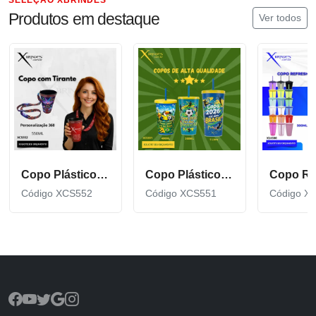
Produtos em destaque
Ver todos
Copo Plástico de 550 ML com Tirante Personalizado XCS552
Copo Plástico personalizado In Mold Label 360 XCS551
Código XCS552
Código XCS551
Código X