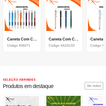
Caneta Com Corpo De Metal Carga Azul E Acionamento Por Clique X06071
Caneta Com Corpo De Metal Carga Azul E Acionamento Por Rotação Xa1812D
Código X06071
Código XA1812D
Código X
SELEÇÃO XBRINDES
Produtos em destaque
Ver todos