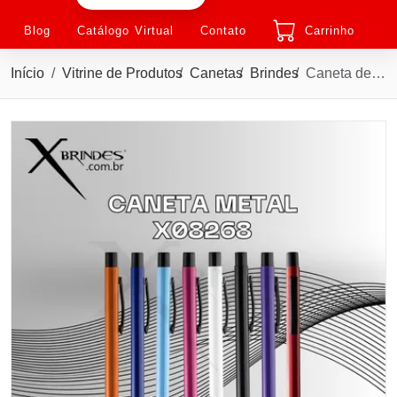
Blog
Catálogo Virtual
Contato
Carrinho
Início
Vitrine de Produtos
Canetas
Brindes
Caneta de Metal com Acionamento por clique e carga esferográfica azul de 1.0mm X08268