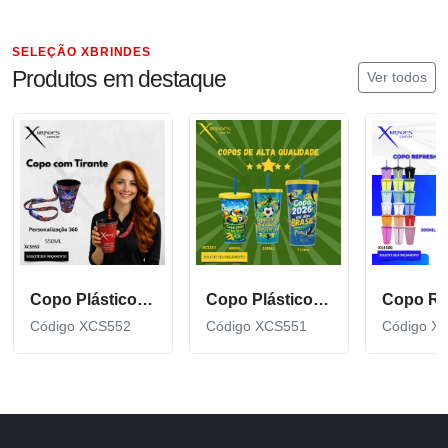
SELEÇÃO XBRINDES
Produtos em destaque
Ver todos
Copo Plástico de 550 ML com Tirante Personalizado XCS552
Copo Plástico personalizado In Mold Label 360 XCS551
Código XCS552
Código XCS551
Código X