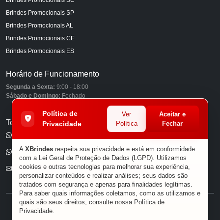
Brindes Promocionais SP
Brindes Promocionais AL
Brindes Promocionais CE
Brindes Promocionais ES
Horário de Funcionamento
Segunda a Sexta:
9:00 - 18:00
Sábado e Domingo:
Fechado
Política de
Ver
Aceitar e
Telefones
Privacidade
Política
Fechar
(11) 98849-6959
A
XBrindes
respeita sua privacidade e está em conformidade
(11) 96585-7462
com a Lei Geral de Proteção de Dados (LGPD). Utilizamos
cookies e outras tecnologias para melhorar sua experiência,
E-mail
personalizar conteúdos e realizar análises; seus dados são
tratados com segurança e apenas para finalidades legítimas.
Para saber quais informações coletamos, como as utilizamos e
quais são seus direitos, consulte nossa
Política de
® XBRINDES
Privacidade
.
Sobre Nós
|
Política de Privacidade