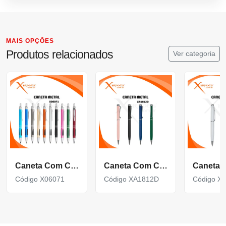
MAIS OPÇÕES
Produtos relacionados
Ver categoria
Caneta Com Corpo De Metal Carga Azul E Acionamento Por Clique X06071
Caneta Com Corpo De Metal Carga Azul E Acionamento Por Rotação Xa1812D
Código X06071
Código XA1812D
Código X