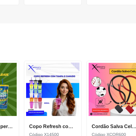
Copo Plástico personalizado In Mold Label 360 XCS551
Copo Refresh com Tampa e Canudo possui capacidade de 500ml X14500
Cordão Salva Celular Universal De Qualidade X
Código X14500
Código XCOR600