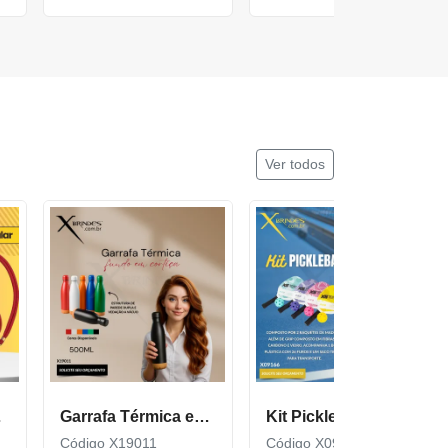
Ver todos
cor600
Garrafa Térmica em Inox com Fundo de Cortiça X19011
Kit Pickleball composto por 2 raquetes de madeira X09166
Código X19011
Código X09166