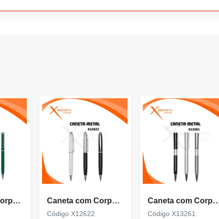
Caneta Com Corpo De Metal Carga Azul E Acionamento Por Rotação Xa1812D
Caneta com Corpo de Metal carga Azul e com Acionamento por rotação X12622
Caneta com Corpo de Metal com detalhe Texturiz
Código X12622
Código X13261