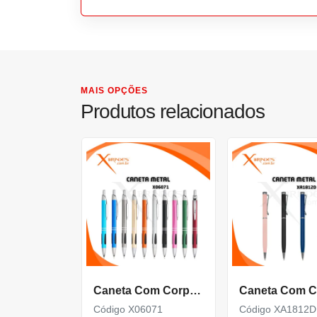
MAIS OPÇÕES
Produtos relacionados
Caneta Com Corpo De Metal Carga Azul E Acionamento Por Clique X06071
Código X06071
Código XA1812D