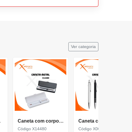
Ver categoria
ado X13261
Caneta com corpo de Metal com Estojo Plástico X14480
Caneta com corpo de Metal e Ponteira Touch X06087T
Código X14480
Código X06087T