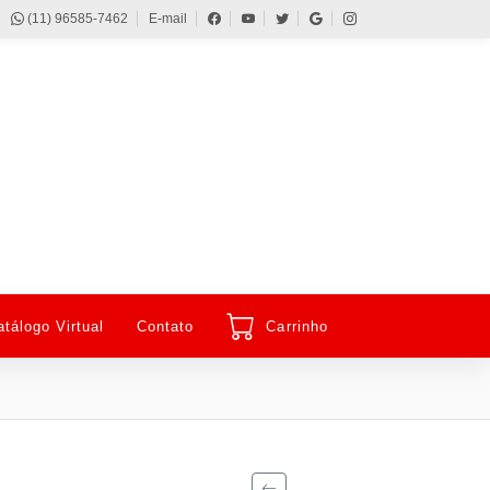
(11) 96585-7462
E-mail
atálogo Virtual
Contato
Carrinho