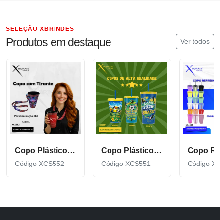
SELEÇÃO XBRINDES
Produtos em destaque
Ver todos
Copo Plástico de 550 ML com Tirante Personalizado XCS552
Copo Plástico personalizado In Mold Label 360 XCS551
Código XCS552
Código XCS551
Código X