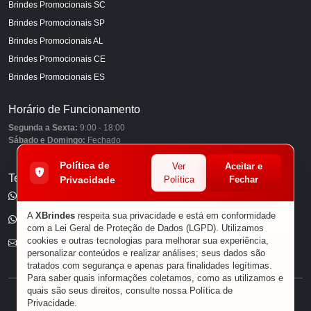
Brindes Promocionais SC
Brindes Promocionais SP
Brindes Promocionais AL
Brindes Promocionais CE
Brindes Promocionais ES
Horário de Funcionamento
Segunda a Sexta:
9:00 - 18:00
Sábado e Domingo:
Fechado
Política de
Ver
Aceitar e
Telefones
Privacidade
Política
Fechar
(11) 98849-6959
A
XBrindes
respeita sua privacidade e está em conformidade
(11) 96585-7462
com a Lei Geral de Proteção de Dados (LGPD). Utilizamos
cookies e outras tecnologias para melhorar sua experiência,
E-mail
personalizar conteúdos e realizar análises; seus dados são
tratados com segurança e apenas para finalidades legítimas.
Para saber quais informações coletamos, como as utilizamos e
quais são seus direitos, consulte nossa
Política de
® XBRINDES
Privacidade
.