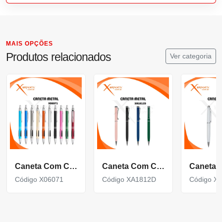
MAIS OPÇÕES
Produtos relacionados
Ver categoria
Caneta Com Corpo De Metal Carga Azul E Acionamento Por Clique X06071
Caneta Com Corpo De Metal Carga Azul E Acionamento Por Rotação Xa1812D
Código X06071
Código XA1812D
Código X