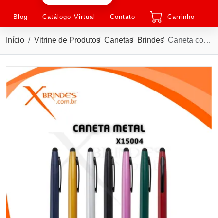
Blog
Catálogo Virtual
Contato
Carrinho
Início
Vitrine de Produtos
Canetas
Brindes
Caneta corpo em Metal com ponteira Touch e Acionamento por Rotação X15004