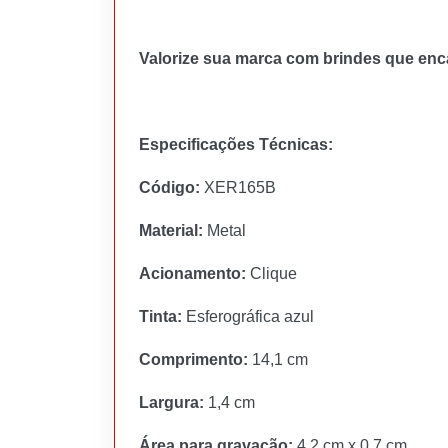
Valorize sua marca com brindes que enca
Especificações Técnicas:
Código:
XER165B
Material:
Metal
Acionamento:
Clique
Tinta:
Esferográfica azul
Comprimento:
14,1 cm
Largura:
1,4 cm
Área para gravação:
4,2 cm x 0,7 cm