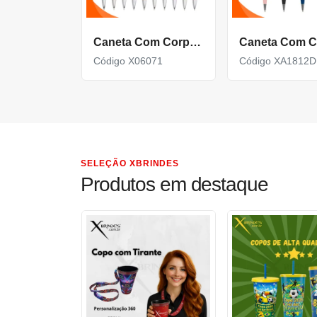
Caneta Com Corpo De Metal Carga Azul E Acionamento Por Clique X06071
Código X06071
Código XA1812D
SELEÇÃO XBRINDES
Produtos em destaque