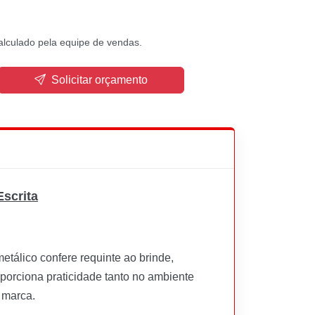
alculado pela equipe de vendas.
Solicitar orçamento
scrita
tálico confere requinte ao brinde,
roporciona praticidade tanto no ambiente
 marca.