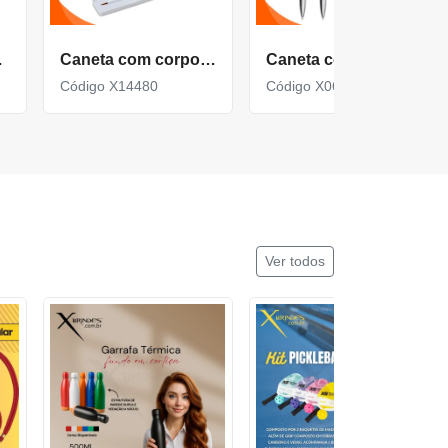
ado X13261
Caneta com corpo de Metal com Estojo Plástico X14480
Caneta com corpo de Metal e Ponteira Touch X06087T
Código X14480
Código X06087T
Ver todos