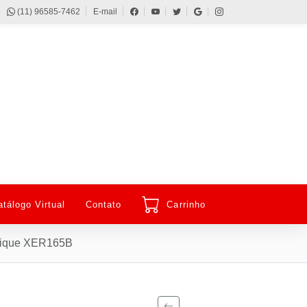
(11) 96585-7462
E-mail
atálogo Virtual
Contato
Carrinho
clique XER165B