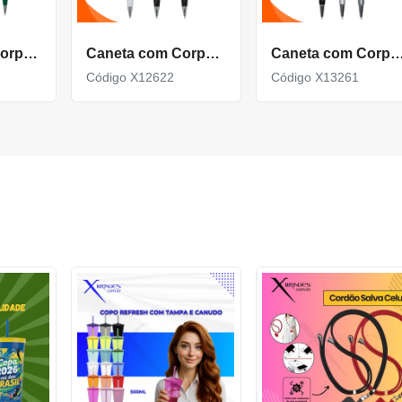
Caneta Com Corpo De Metal Carga Azul E Acionamento Por Rotação Xa1812D
Caneta com Corpo de Metal carga Azul e com Acionamento por rotação X12622
Caneta com Corpo de Metal com detalhe Texturiz
Código X12622
Código X13261