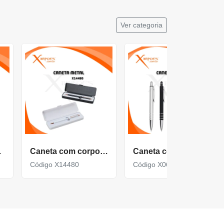
Ver categoria
ado X13261
Caneta com corpo de Metal com Estojo Plástico X14480
Caneta com corpo de Metal e Ponteira Touch X06087T
Código X14480
Código X06087T