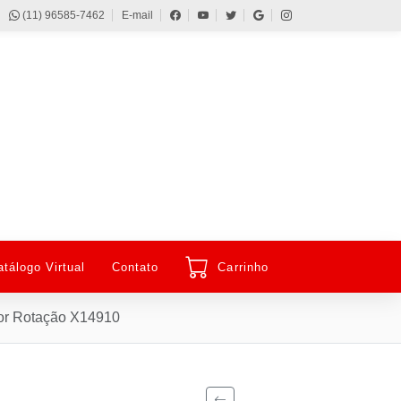
(11) 96585-7462
E-mail
atálogo Virtual
Contato
Carrinho
or Rotação X14910