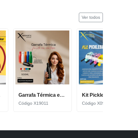
Ver todos
cor600
Garrafa Térmica em Inox com Fundo de Cortiça X19011
Kit Pickleball composto por 2 raquetes de madeira X09166
Código X19011
Código X09166