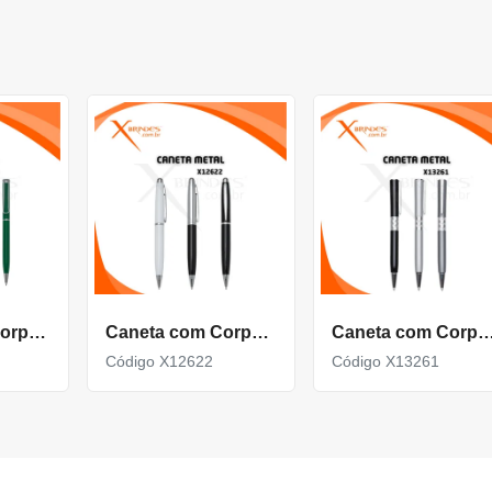
Caneta Com Corpo De Metal Carga Azul E Acionamento Por Rotação Xa1812D
Caneta com Corpo de Metal carga Azul e com Acionamento por rotação X12622
Caneta com Corpo de Metal com detalhe Texturiz
Código X12622
Código X13261