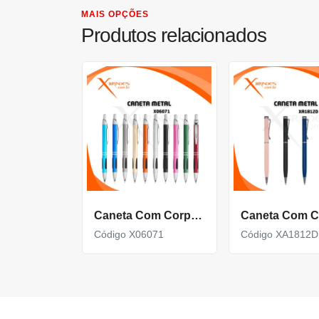
MAIS OPÇÕES
Produtos relacionados
Caneta Com Corpo De Metal Carga Azul E Acionamento Por Clique X06071
Código X06071
Código XA1812D