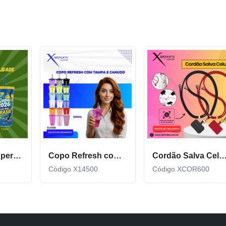
Copo Plástico personalizado In Mold Label 360 XCS551
Copo Refresh com Tampa e Canudo possui capacidade de 500ml X14500
Cordão Salva Celular Universal De Qualidade X
Código X14500
Código XCOR600