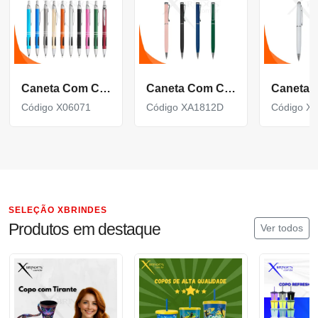
Caneta Com Corpo De Metal Carga Azul E Acionamento Por Clique X06071
Caneta Com Corpo De Metal Carga Azul E Acionamento Por Rotação Xa1812D
Código X06071
Código XA1812D
Código X
SELEÇÃO XBRINDES
Produtos em destaque
Ver todos