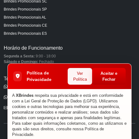
Brindes Promocionais SC
Brindes Promocionais SP
Brindes Promocionais AL
Brindes Promocionais CE
Brindes Promocionais ES
Horário de Funcionamento
Segunda a Sexta:
9:00 - 18:00
Sábado e Domingo:
Fechado
Política de
Ver
Aceitar e
Telefones
Privacidade
Política
Fechar
(11) 98849-6959
A
XBrindes
respeita sua privacidade e está em conformidade
(11) 96585-7462
com a Lei Geral de Proteção de Dados (LGPD). Utilizamos
cookies e outras tecnologias para melhorar sua experiência,
E-mail
personalizar conteúdos e realizar análises; seus dados são
tratados com segurança e apenas para finalidades legítimas.
Para saber quais informações coletamos, como as utilizamos e
quais são seus direitos, consulte nossa
Política de
® XBRINDES
Privacidade
.