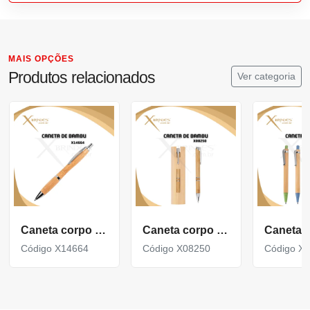
MAIS OPÇÕES
Produtos relacionados
Ver categoria
Caneta corpo em Bambu acompanha Estojo de Papel X14664
Caneta corpo em Bambu com Clipe Metálico com acionamento por clique X08250
Código X14664
Código X08250
Código X