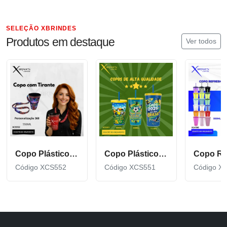
SELEÇÃO XBRINDES
Produtos em destaque
Ver todos
Copo Plástico de 550 ML com Tirante Personalizado XCS552
Copo Plástico personalizado In Mold Label 360 XCS551
Código XCS552
Código XCS551
Código X