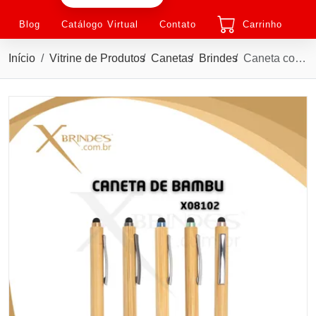
Blog
Catálogo Virtual
Contato
Carrinho
Início
Vitrine de Produtos
Canetas
Brindes
Caneta corpo em Bambu e com Ponteira Touch X08102