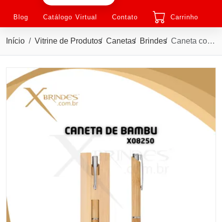
Blog
Catálogo Virtual
Contato
Carrinho
Início
Vitrine de Produtos
Canetas
Brindes
Caneta corpo em Bambu com Clipe Metálico com acionamento por clique X08250