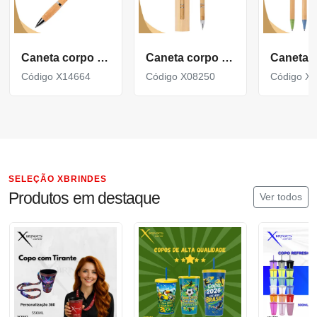
Caneta corpo em Bambu acompanha Estojo de Papel X14664
Caneta corpo em Bambu com Clipe Metálico com acionamento por clique X08250
Código X14664
Código X08250
Código X
SELEÇÃO XBRINDES
Produtos em destaque
Ver todos