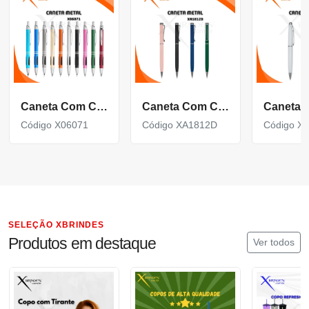
Caneta Com Corpo De Metal Carga Azul E Acionamento Por Clique X06071
Caneta Com Corpo De Metal Carga Azul E Acionamento Por Rotação Xa1812D
Código X06071
Código XA1812D
Código X
SELEÇÃO XBRINDES
Produtos em destaque
Ver todos