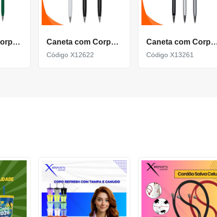
Caneta Com Corpo De Metal Carga Azul E Acionamento Por Rotação Xa1812D
Caneta com Corpo de Metal carga Azul e com Acionamento por rotação X12622
Caneta com Corpo de Metal com detalhe Texturiz
Código X12622
Código X13261