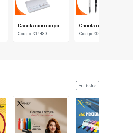
ado X13261
Caneta com corpo de Metal com Estojo Plástico X14480
Caneta com corpo de Metal e Ponteira Touch X06087T
Código X14480
Código X06087T
Ver todos