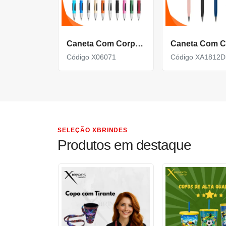
Caneta Com Corpo De Metal Carga Azul E Acionamento Por Clique X06071
Código X06071
Código XA1812D
SELEÇÃO XBRINDES
Produtos em destaque