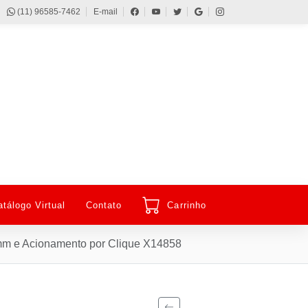
(11) 96585-7462
E-mail
atálogo Virtual
Contato
Carrinho
0mm e Acionamento por Clique X14858