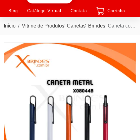
Blog
Catálogo Virtual
Contato
Carrinho
Início
Vitrine de Produtos
Canetas
Brindes
Caneta com Corpo Metálico e ponteira Touch X08044B