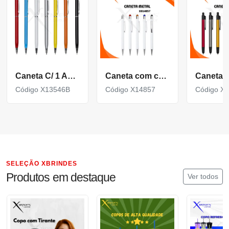
Caneta C/ 1 Anel E Ponta Touch (Mult. De 100)
Caneta com corpo de Metal e Ponteira Touch acionamento por clique X14857
Código X13546B
Código X14857
Código X
SELEÇÃO XBRINDES
Produtos em destaque
Ver todos