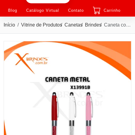
Blog
Catálogo Virtual
Contato
Carrinho
Início
Vitrine de Produtos
Canetas
Brindes
Caneta com corpo em Metal e com Ponteira Touch X13991B