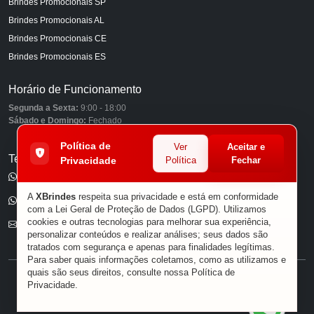
Brindes Promocionais SP
Brindes Promocionais AL
Brindes Promocionais CE
Brindes Promocionais ES
Horário de Funcionamento
Segunda a Sexta:
9:00 - 18:00
Sábado e Domingo:
Fechado
Política de
Ver
Aceitar e
Telefones
Privacidade
Política
Fechar
(11) 98849-6959
A
XBrindes
respeita sua privacidade e está em conformidade
(11) 96585-7462
com a Lei Geral de Proteção de Dados (LGPD). Utilizamos
cookies e outras tecnologias para melhorar sua experiência,
E-mail
personalizar conteúdos e realizar análises; seus dados são
tratados com segurança e apenas para finalidades legítimas.
Para saber quais informações coletamos, como as utilizamos e
quais são seus direitos, consulte nossa
Política de
® XBRINDES
Privacidade
.
Sobre Nós
|
Política de Privacidade