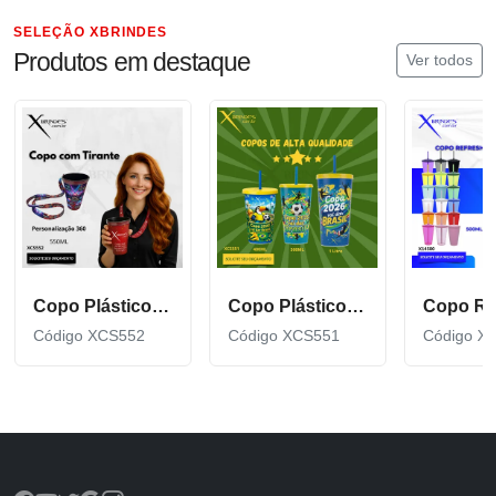
SELEÇÃO XBRINDES
Produtos em destaque
Ver todos
Copo Plástico de 550 ML com Tirante Personalizado XCS552
Copo Plástico personalizado In Mold Label 360 XCS551
Código XCS552
Código XCS551
Código X