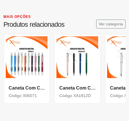
MAIS OPÇÕES
Produtos relacionados
Ver categoria
Caneta Com Corpo De Metal Carga Azul E Acionamento Por Clique X06071
Caneta Com Corpo De Metal Carga Azul E Acionamento Por Rotação Xa1812D
Código X06071
Código XA1812D
Código X