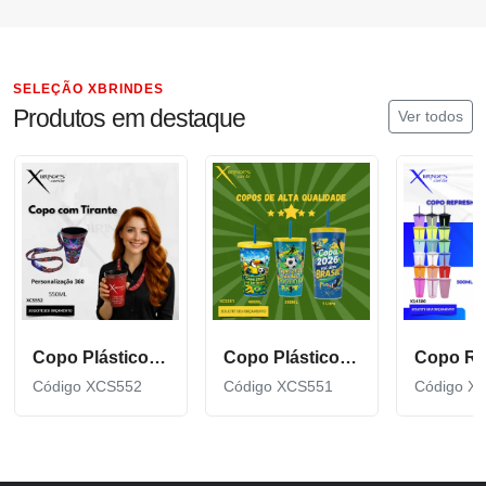
SELEÇÃO XBRINDES
Produtos em destaque
Ver todos
Copo Plástico de 550 ML com Tirante Personalizado XCS552
Copo Plástico personalizado In Mold Label 360 XCS551
Código XCS552
Código XCS551
Código X