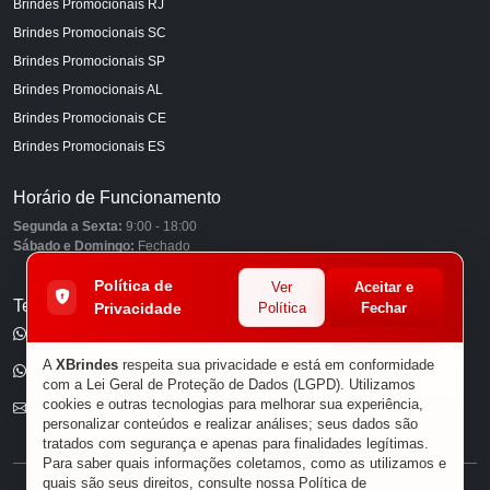
Brindes Promocionais RJ
Brindes Promocionais SC
Brindes Promocionais SP
Brindes Promocionais AL
Brindes Promocionais CE
Brindes Promocionais ES
Horário de Funcionamento
Segunda a Sexta:
9:00 - 18:00
Sábado e Domingo:
Fechado
Política de
Ver
Aceitar e
Telefones
Privacidade
Política
Fechar
(11) 98849-6959
A
XBrindes
respeita sua privacidade e está em conformidade
(11) 96585-7462
com a Lei Geral de Proteção de Dados (LGPD). Utilizamos
cookies e outras tecnologias para melhorar sua experiência,
E-mail
personalizar conteúdos e realizar análises; seus dados são
tratados com segurança e apenas para finalidades legítimas.
Para saber quais informações coletamos, como as utilizamos e
quais são seus direitos, consulte nossa
Política de