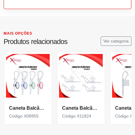
MAIS OPÇÕES
Produtos relacionados
Ver categoria
Caneta Balcão Plástica Branca Com Suporte Oval X08955
Caneta Balcão Plastica Suporte Formato Casa X11824
Código X08955
Código X11824
Código X