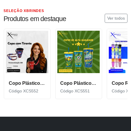
SELEÇÃO XBRINDES
Produtos em destaque
Ver todos
Copo Plástico de 550 ML com Tirante Personalizado XCS552
Copo Plástico personalizado In Mold Label 360 XCS551
Código XCS552
Código XCS551
Código X