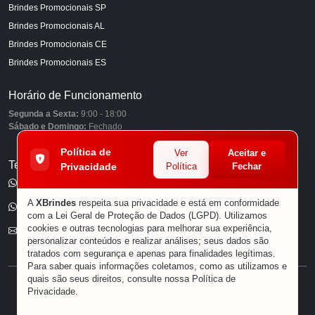
Brindes Promocionais SP
Brindes Promocionais AL
Brindes Promocionais CE
Brindes Promocionais ES
Horário de Funcionamento
Segunda a Sexta:
9:00 - 18:00
Sábado e Domingo:
Fechado
Política de
Ver
Aceitar e
Telefones
Privacidade
Política
Fechar
(11) 98849-6959
A
XBrindes
respeita sua privacidade e está em conformidade
(11) 96585-7462
com a Lei Geral de Proteção de Dados (LGPD). Utilizamos
cookies e outras tecnologias para melhorar sua experiência,
E-mail
personalizar conteúdos e realizar análises; seus dados são
tratados com segurança e apenas para finalidades legítimas.
Para saber quais informações coletamos, como as utilizamos e
quais são seus direitos, consulte nossa
Política de
® XBRINDES
Privacidade
.
Sobre Nós
|
Política de Privacidade