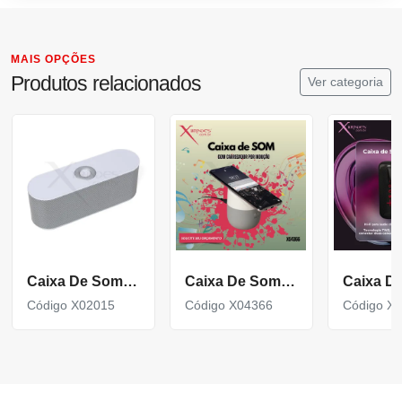
MAIS OPÇÕES
Produtos relacionados
Ver categoria
Caixa De Som Bluetooth
Caixa De Som Bluetooth Com Carregador Por Indução X04366
Código X02015
Código X04366
Código X