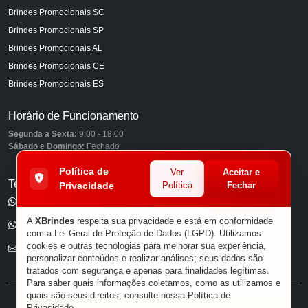
Brindes Promocionais SC
Brindes Promocionais SP
Brindes Promocionais AL
Brindes Promocionais CE
Brindes Promocionais ES
Horário de Funcionamento
Segunda a Sexta:
9:00 - 18:00
Sábado e Domingo:
Fechado
Política de
Ver
Aceitar e
Telefones
Privacidade
Política
Fechar
(11) 98849-6959
A
XBrindes
respeita sua privacidade e está em conformidade
(11) 96585-7462
com a Lei Geral de Proteção de Dados (LGPD). Utilizamos
cookies e outras tecnologias para melhorar sua experiência,
E-mail
personalizar conteúdos e realizar análises; seus dados são
tratados com segurança e apenas para finalidades legítimas.
Para saber quais informações coletamos, como as utilizamos e
quais são seus direitos, consulte nossa
Política de
® XBRINDES
Privacidade
.