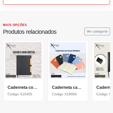
MAIS OPÇÕES
Produtos relacionados
Ver categoria
Caderneta com capa em couro sintético 96 folhas X15405
Caderneta capa dura produzida em couro sintético X19050
Código X15405
Código X19050
Código X