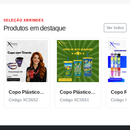
SELEÇÃO XBRINDES
Produtos em destaque
Ver todos
Copo Plástico de 550 ML com Tirante Personalizado XCS552
Copo Plástico personalizado In Mold Label 360 XCS551
Código XCS552
Código XCS551
Código X