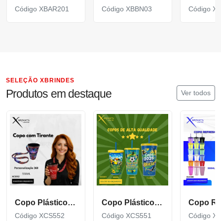
Código XBAR201
Código XBBN03
Código X
SELEÇÃO XBRINDES
Produtos em destaque
Ver todos
Copo Plástico de 550 ML com Tirante Personalizado XCS552
Copo Plástico personalizado In Mold Label 360 XCS551
Código XCS552
Código XCS551
Código X