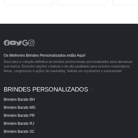
Os Melhores Brindes Personalizados estão Aqui!
Descubra a coleção definitiva de brindes promocionais personalizados para alavancar
sua marca. Encontre opções criativas e de alta qualidade para eventos corporativos,
feiras, congressos e ações de marketing. Solicite um orçamento e surpreenda!
BRINDES PERSONALIZADOS
+
Brindes Barato BH
Brindes Barato MG
Brindes Barato PR
Brindes Barato RJ
Brindes Barato SC