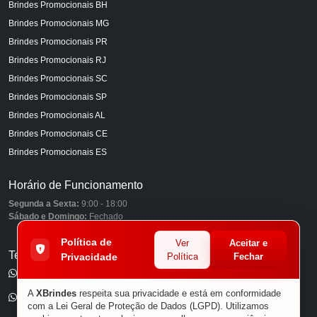
Brindes Promocionais BH
Brindes Promocionais MG
Brindes Promocionais PR
Brindes Promocionais RJ
Brindes Promocionais SC
Brindes Promocionais SP
Brindes Promocionais AL
Brindes Promocionais CE
Brindes Promocionais ES
Horário de Funcionamento
Segunda a Sexta:
9:00 - 18:00
Sábado e Domingo:
Fechado
Política de
Ver
Aceitar e
Telefones
Privacidade
Política
Fechar
(11) 98849-6959
A
XBrindes
respeita sua privacidade e está em conformidade
(11) 96585-7462
com a Lei Geral de Proteção de Dados (LGPD). Utilizamos