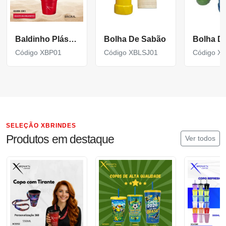
Baldinho Plástico de Praia Personalizado XMBB-1001
Bolha De Sabão
Bolha D
Código XBP01
Código XBLSJ01
Código X
SELEÇÃO XBRINDES
Produtos em destaque
Ver todos