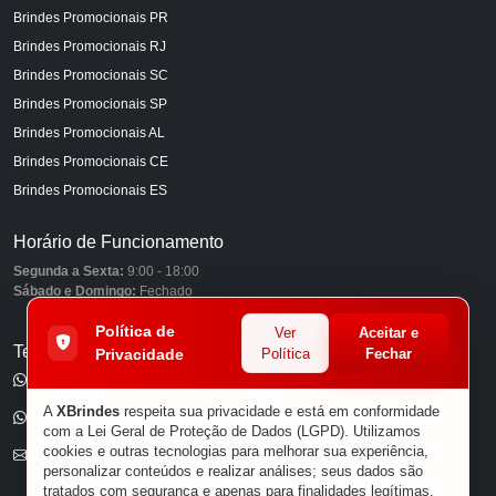
Brindes Promocionais PR
Brindes Promocionais RJ
Brindes Promocionais SC
Brindes Promocionais SP
Brindes Promocionais AL
Brindes Promocionais CE
Brindes Promocionais ES
Horário de Funcionamento
Segunda a Sexta:
9:00 - 18:00
Sábado e Domingo:
Fechado
Política de
Ver
Aceitar e
Telefones
Privacidade
Política
Fechar
(11) 98849-6959
A
XBrindes
respeita sua privacidade e está em conformidade
(11) 96585-7462
com a Lei Geral de Proteção de Dados (LGPD). Utilizamos
cookies e outras tecnologias para melhorar sua experiência,
E-mail
personalizar conteúdos e realizar análises; seus dados são
tratados com segurança e apenas para finalidades legítimas.