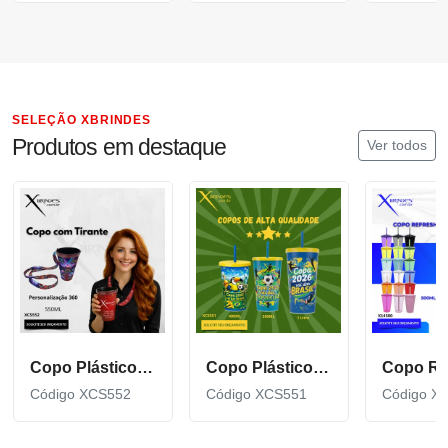
SELEÇÃO XBRINDES
Produtos em destaque
Ver todos
Copo Plástico de 550 ML com Tirante Personalizado XCS552
Copo Plástico personalizado In Mold Label 360 XCS551
Código XCS552
Código XCS551
Código X