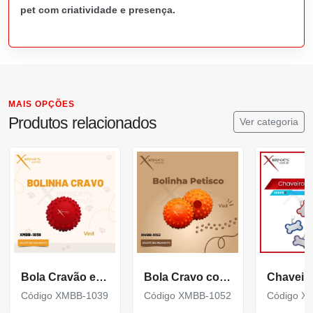
pet com criatividade e presença.
MAIS OPÇÕES
Produtos relacionados
Ver categoria
Bola Cravão em Vinil Personalizada para Pet XMBB-1039
Bola Cravo com Furo para Petisco Personalizada XMBB-1052
Código XMBB-1039
Código XMBB-1052
Código X