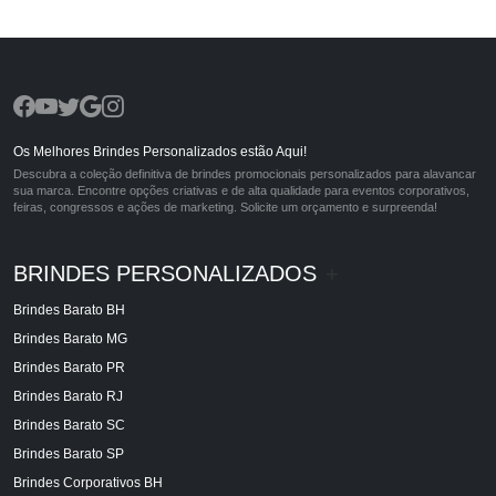
Os Melhores Brindes Personalizados estão Aqui!
Descubra a coleção definitiva de brindes promocionais personalizados para alavancar
sua marca. Encontre opções criativas e de alta qualidade para eventos corporativos,
feiras, congressos e ações de marketing. Solicite um orçamento e surpreenda!
BRINDES PERSONALIZADOS
+
Brindes Barato BH
Brindes Barato MG
Brindes Barato PR
Brindes Barato RJ
Brindes Barato SC
Brindes Barato SP
Brindes Corporativos BH