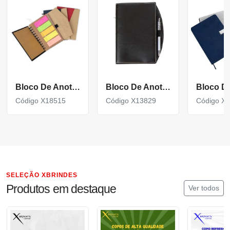
Bloco De Anotações
Bloco De Anotações Bidins Com Caneta Personalizado
Código X18515
Código X13829
Código X
SELEÇÃO XBRINDES
Produtos em destaque
Ver todos