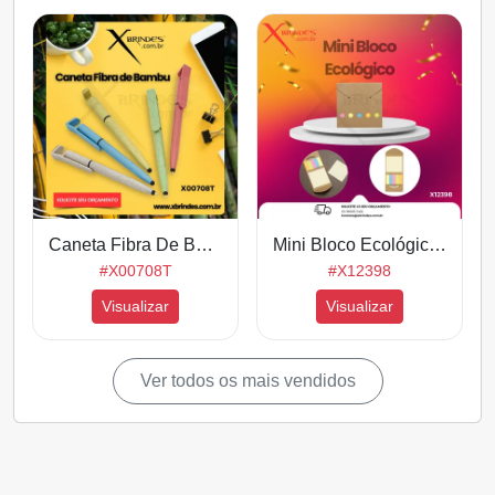
#XB006
#XBBP01
Visualizar
Visualizar
Caneta Fibra De Bambu Touch Com Suporte Para Celular X00708T
Mini Bloco Ecológico Formato De Envelope C/ Post It X12398
#X00708T
#X12398
Visualizar
Visualizar
Ver todos os mais vendidos