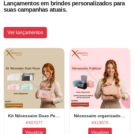
Lançamentos em brindes personalizados para
suas campanhas atuais.
Ver lançamentos
Kit Nécessaire Duas Peças em tamanhos Diferentes X07077
Nécessaire organizadora confeccionada em poliéster impermeável X19075
#X07077
#X19075
Visualizar
Visualizar