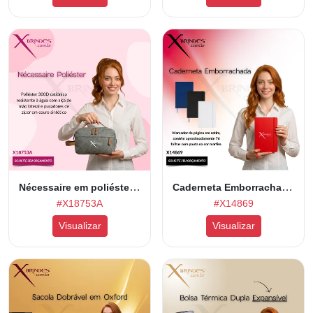
Nécessaire em poliéster 300D catiônico resistente à água X18753A
Caderneta Emborrachada com elástico para lacre e marcador de página X14869
#X18753A
#X14869
Visualizar
Visualizar