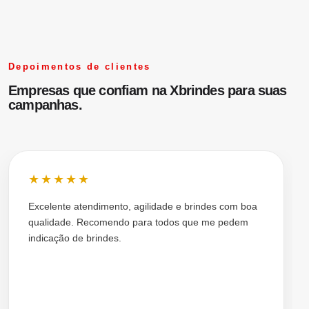
Cordão Salva Celular Universal De Qualidade Xcor600
Depoimentos de clientes
#XCOR600
Empresas que confiam na Xbrindes para suas
Visualizar
campanhas.
★★★★★
Excelente atendimento, agilidade e brindes com boa
qualidade. Recomendo para todos que me pedem
indicação de brindes.