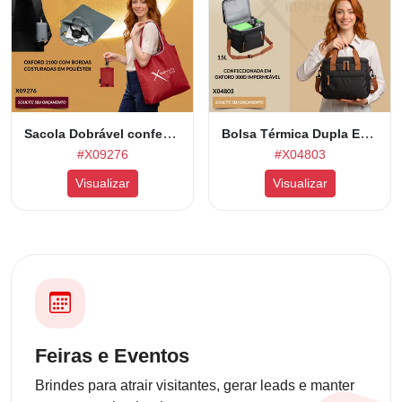
Sacola Dobrável confeccionada em Oxford 210D X09276
Bolsa Térmica Dupla Expansível em Oxford 300D 15L X04803
#X09276
#X04803
Visualizar
Visualizar
Feiras e Eventos
Brindes para atrair visitantes, gerar leads e manter