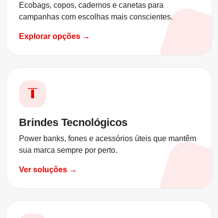
#X15452N
#XCS551
#X09244
#X09166
#X15453N
#XVZ0010
#XCS552
#X19011
Ecobags, copos, cadernos e canetas para
Visualizar
Visualizar
Visualizar
Visualizar
Visualizar
Visualizar
Visualizar
Visualizar
campanhas com escolhas mais conscientes.
Explorar opções →
Brindes Tecnológicos
Power banks, fones e acessórios úteis que mantêm
sua marca sempre por perto.
Ver soluções →