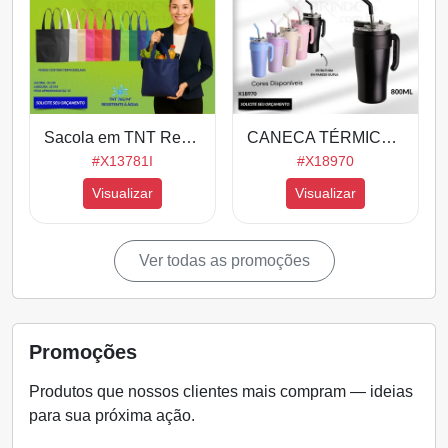
Sacola em TNT Resistente a Agua Tamanho 25x35 X13781I
CANECA TÉRMICA EM INOX COM CAPACIDADE MÁXIMA DE 800ML X18970
#X13781I
#X18970
Visualizar
Visualizar
Ver todas as promoções
Promoções
Produtos que nossos clientes mais compram — ideias
para sua próxima ação.
Sacola Em Algodão Cru
Botton 6,5Cm