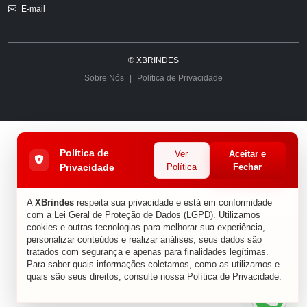
aceitação.
E-mail
Já para um público corporativo, canetas metálicas, kits
executivos, cadernos e garrafas térmicas tendem a ter
maior impacto.
® XBRINDES
Sobre Nós
|
Política de Privacidade
Escolha brindes úteis e funcionais
O melhor brinde é aquele que será usado. Itens com
baixa utilidade costumam ser esquecidos, enquanto
produtos realmente práticos acompanham o usuário
por muito tempo. Entre os brindes mais valorizados
Política de
Ver
Aceitar e
Privacidade
Política
Fechar
estão:
garrafas térmicas
A
XBrindes
respeita sua privacidade e está em conformidade
canecas
com a Lei Geral de Proteção de Dados (LGPD). Utilizamos
cookies e outras tecnologias para melhorar sua experiência,
sacolas ecológicas
personalizar conteúdos e realizar análises; seus dados são
sacolas de TNT
tratados com segurança e apenas para finalidades legítimas.
canetas personalizadas
Para saber quais informações coletamos, como as utilizamos e
quais são seus direitos, consulte nossa
Política de Privacidade
.
lápis personalizados
cadernos corporativos